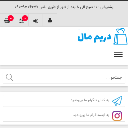
پشتیبانی : 10 صبح الی 8 بعد از ظهر از طریق تلفن 09039576277
0
0
به کانال تلگرام ما بپیوندید.
به اینستاگرام ما بپیوندید.