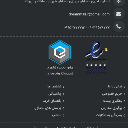
آبادان - امیری - خیابان پرویزی - خیابان شهریار - ساختمان پروانه
dreammall.ir@gmail.com
09039576277 - 06153227712
تماس با ما
تخفیف ها
حریم خصوصی
پشتیبانی
رهگیری پست
راهنمای خرید
پیگیری سفارش
پرسش های متداول
رسیدگی به شکایات
مطالب