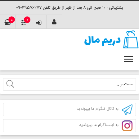
پشتیبانی : 10 صبح الی 8 بعد از ظهر از طریق تلفن 09039576277
0
0
به کانال تلگرام ما بپیوندید.
به اینستاگرام ما بپیوندید.