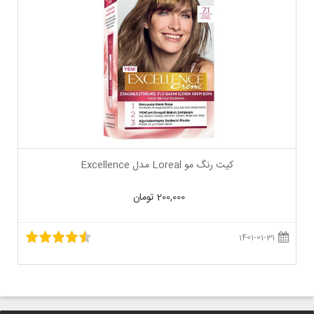
کیت رنگ مو Loreal مدل Excellence
200,000 تومان
1401-01-31