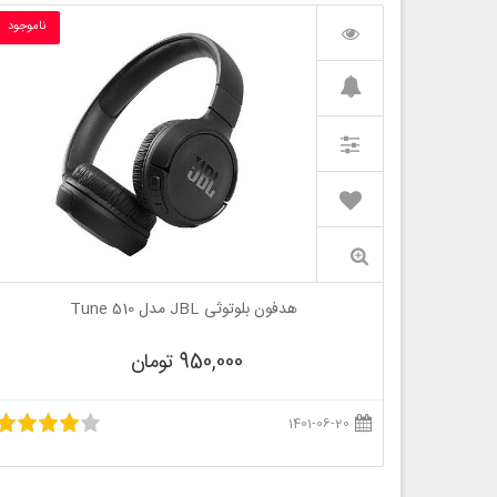
ناموجود
هدفون بلوتوثی JBL مدل Tune 510
950,000 تومان
1401-06-20