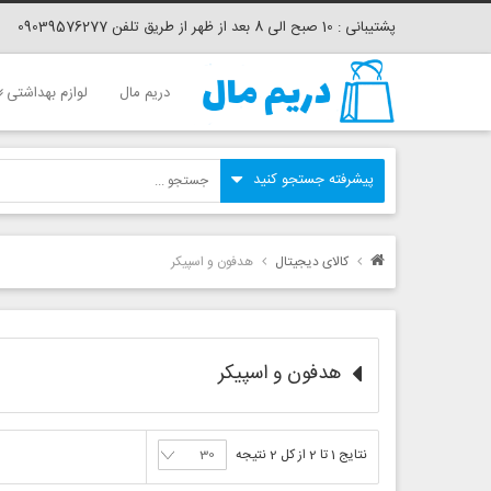
پشتیبانی : 10 صبح الی 8 بعد از ظهر از طریق تلفن 09039576277
دریم مال
لوازم بهداشتی
کالای دیجیتال
هدفون و اسپیکر
هدفون و اسپیکر
نتایج 1 تا 2 از کل 2 نتیجه