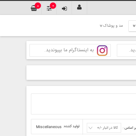
0
0
مد و پوشاک
ید.
به اینستاگرام ما بپیوندید.
تولید کننده:
Miscellaneous
ر اساس :
کالا در انبار -/+