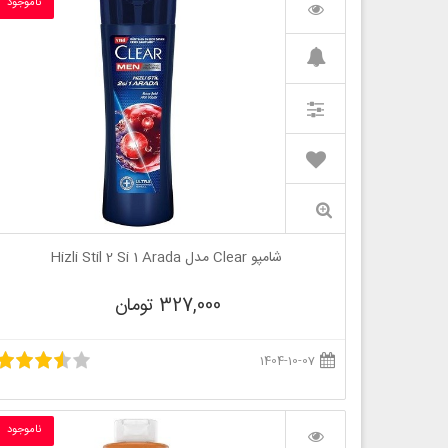
ناموجود
شامپو Clear مدل Hizli Stil 2 Si 1 Arada
327,000 تومان
1404-10-07
ناموجود