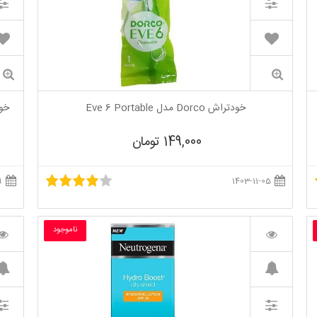
خودتراش Dorco مدل Eve 6 Portable
خودتراش rco
149,000 تومان
1404-01-29
1403-11-05
ناموجود