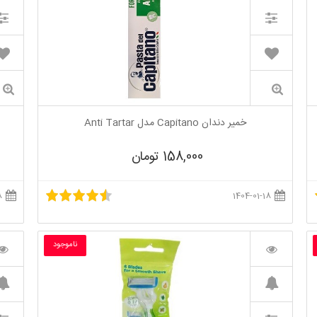
خمیر دندان Capitano مدل Anti Tartar
158,000 تومان
1404-03-08
1404-01-18
ناموجود