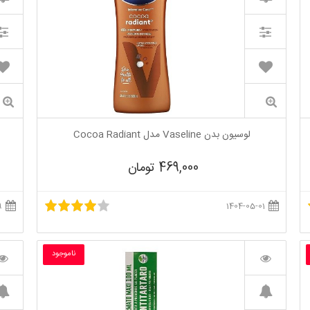
لوسیون بدن Vaseline مدل Cocoa Radiant
469,000 تومان
1404-06-29
1404-05-01
ناموجود