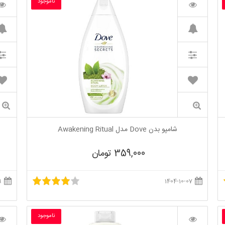
ناموجود
شامپو بدن Dove مدل Awakening Ritual
359,000 تومان
1404-06-29
1404-10-07
ناموجود