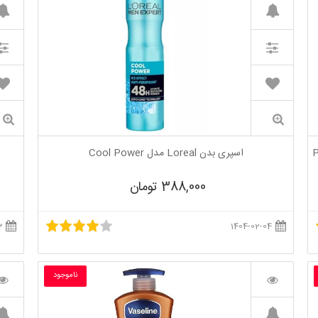
اسپری بدن Loreal مدل Cool Power
388,000 تومان
1404-01-03
1404-02-04
ناموجود