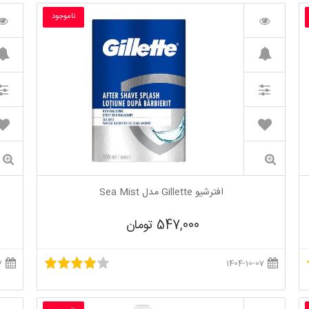
ناموجود
افترشیو Gillette مدل Sea Mist
547,000 تومان
1404-10-07
1404-10-07