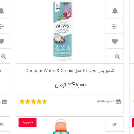
شامپو بدن St Ives مدل Coconut Water & Orchid
شام
348,000 تومان
1404-06-29
1404-06-29
ناموجود