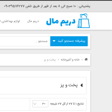
پشتیبانی : 10 صبح الی 8 بعد از ظهر از طریق تلفن 09039576277
دریم مال
لوازم بهداشتی
خانه و آشپزخانه
پخت و پز
پخت و پز
نتایج 1 تا 27 از کل 27 نتیجه