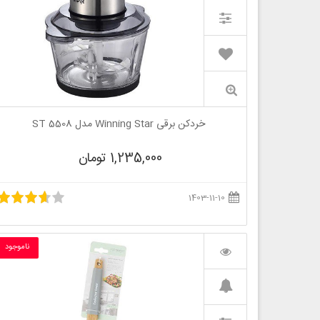
خردکن برقی Winning Star مدل ST 5508
1,235,000 تومان
1403-11-10
ناموجود