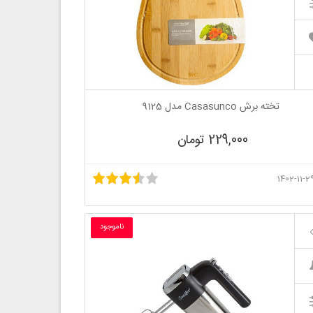
تخته برش Casasunco مدل 9125
229,000 تومان
ناموجود