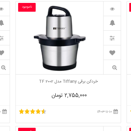
ناموجود
خردکن برقی Tiffany مدل TF 2002
2,755,000 تومان
1403-11-10
1403-11-10