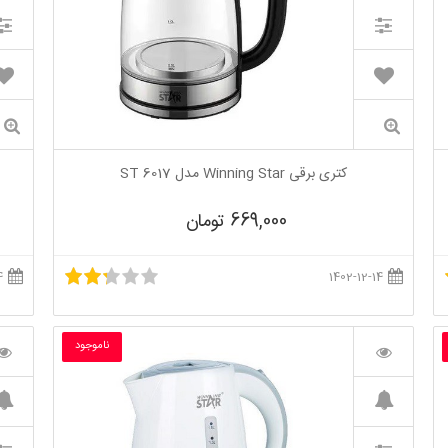
کتری برقی Winning Star مدل ST 6017
669,000 تومان
1402-12-14
1402-12-14
ناموجود