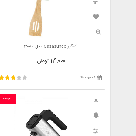
کفگیر Casasunco مدل 3086
119,000 تومان
1402-11-29
ناموجود