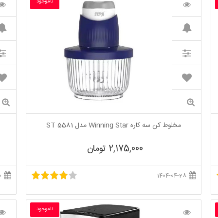
ناموجود
مخلوط کن سه کاره Winning Star مدل ST 5581
2,175,000 تومان
1403-11-10
1404-04-28
ناموجود