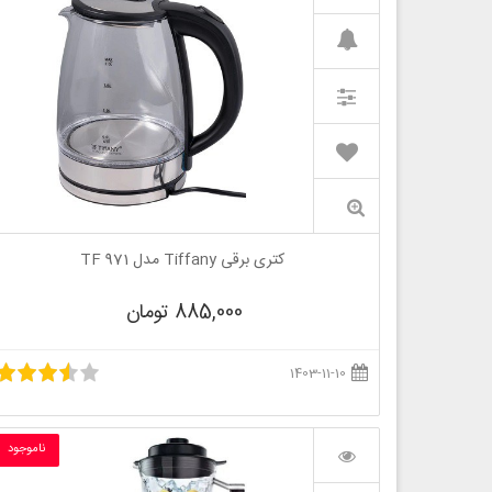
کتری برقی Tiffany مدل TF 971
885,000 تومان
1403-11-10
ناموجود