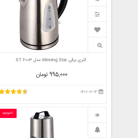
کتری برقی Winning Star مدل ST 6003
995,000 تومان
1402-12-14
ناموجود