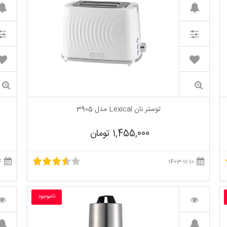
توستر نان Lexical مدل 3905
1,455,000 تومان
1402-12-14
1403-11-10
ناموجود