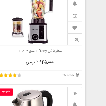
مخلوط کن Tiffany مدل TF 813
2,945,000 تومان
1403-11-10
ناموجود