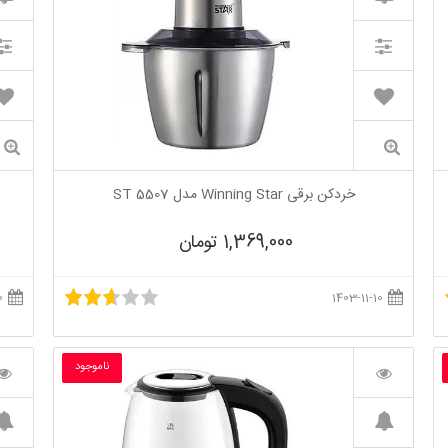
خردکن برقی Winning Star مدل ST 5507
1,369,000 تومان
1403-12-20
1403-11-10
ناموجود