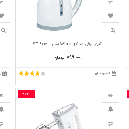
کتری برقی Winning Star مدل ST 6002 L
799,000 تومان
1402-11-29
1402-12-14
ناموجود