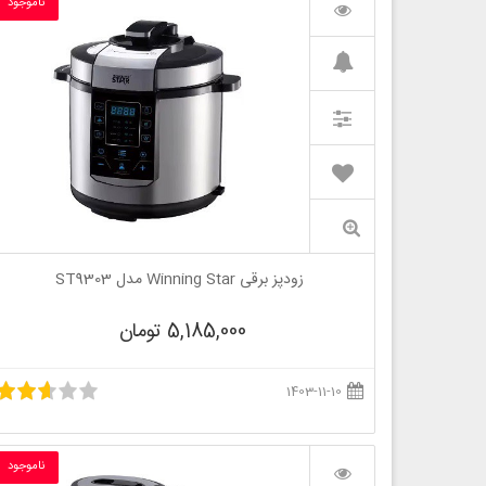
ناموجود
زودپز برقی Winning Star مدل ST9303
5,185,000 تومان
1403-11-10
ناموجود