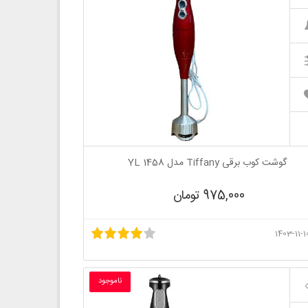
گوشت کوب برقی Tiffany مدل YL 1458
975,000 تومان
ناموجود