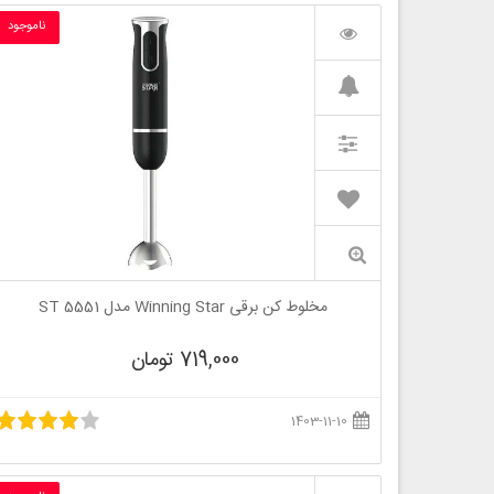
ناموجود
مخلوط کن برقی Winning Star مدل ST 5551
719,000 تومان
1403-11-10