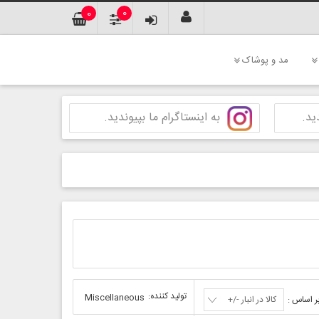
0
0
مد و پوشاک
ید.
به اینستاگرام ما بپیوندید.
تولید کننده:
Miscellaneous
ر اساس :
کالا در انبار -/+