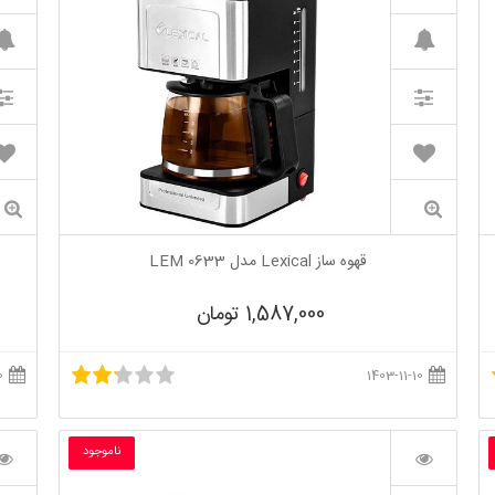
قهوه ساز Lexical مدل LEM 0633
1,587,000 تومان
1403-11-10
1403-11-10
ناموجود