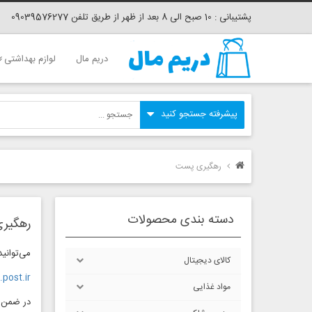
پشتیبانی : 10 صبح الی 8 بعد از ظهر از طریق تلفن 09039576277
دریم مال
لوازم بهداشتی
رهگیری پست
دسته بندی محصولات
رهگیر
می‌توانی
کالای دیجیتال
.post.ir
مواد غذایی
در ضمن ب