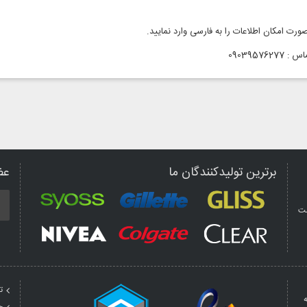
صورت امکان اطلاعات را به فارسی وارد نمایید.
0903957627
برترین تولیدکنندگان ما
عض
مت
ت
ه