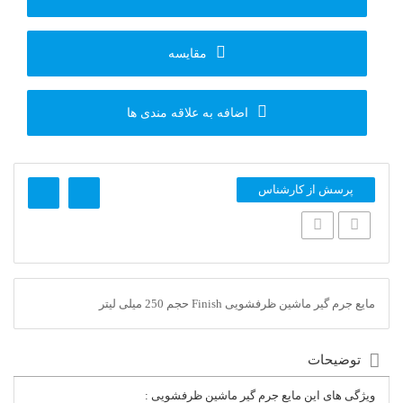
مقایسه
اضافه به علاقه مندی ها
پرسش از کارشناس
مایع جرم گیر ماشین ظرفشویی Finish حجم 250 میلی لیتر
توضیحات
ویژگی های این مایع جرم گیر ماشین ظرفشویی :