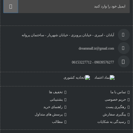
آبادان - امیری - خیابان پرویزی - خیابان شهریار - ساختمان پروانه
dreammall.ir@gmail.com
09039576277 - 06153227712
تماس با ما
تخفیف ها
حریم خصوصی
پشتیبانی
رهگیری پست
راهنمای خرید
پیگیری سفارش
پرسش های متداول
رسیدگی به شکایات
مطالب