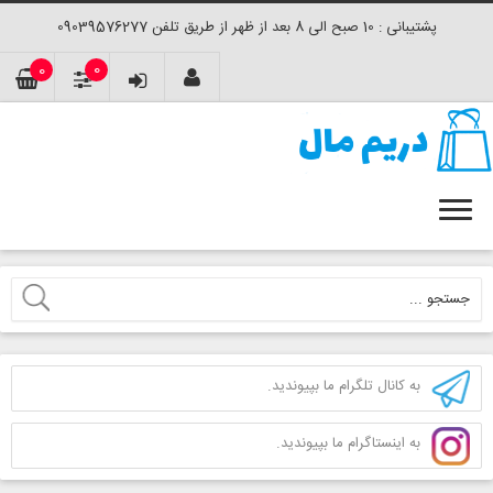
پشتیبانی : 10 صبح الی 8 بعد از ظهر از طریق تلفن 09039576277
0
0
به کانال تلگرام ما بپیوندید.
به اینستاگرام ما بپیوندید.