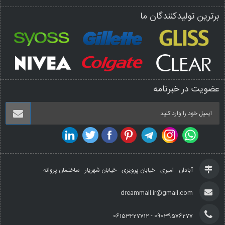
برترین تولیدکنندگان ما
عضویت در خبرنامه
آبادان - امیری - خیابان پرویزی - خیابان شهریار - ساختمان پروانه
dreammall.ir@gmail.com
09039576277 - 06153227712