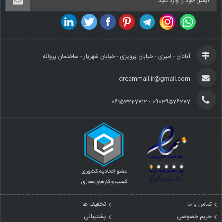
آبادان - امیری - خیابان پرویزی - خیابان شهریار - ساختمان پروانه
dreammall.ir@gmail.com
09039576277 - 06153227712
تماس با ما
تخفیف ها
حریم خصوصی
پشتیبانی