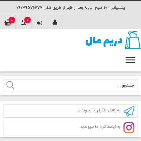
پشتیبانی : 10 صبح الی 8 بعد از ظهر از طریق تلفن 09039576277
0
0
به کانال تلگرام ما بپیوندید.
به اینستاگرام ما بپیوندید.