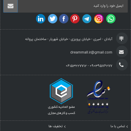
آبادان - امیری - خیابان پرویزی - خیابان شهریار - ساختمان پروانه
dreammall.ir@gmail.com
09039576277 - 06153227712
تماس با ما
تخفیف ها