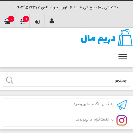
پشتیبانی : 10 صبح الی 8 بعد از ظهر از طریق تلفن 09039576277
0
0
به کانال تلگرام ما بپیوندید.
به اینستاگرام ما بپیوندید.