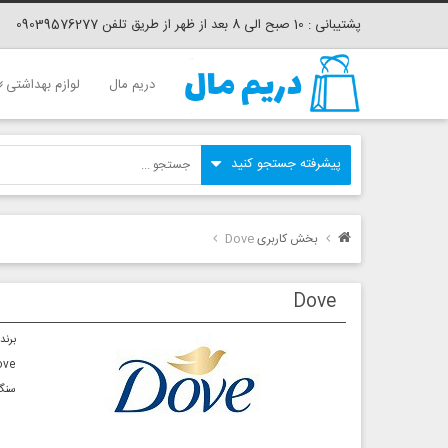
پشتیبانی : 10 صبح الی 8 بعد از ظهر از طریق تلفن 09039576277
دریم مال
لوازم بهداشتی
بخش کاربری
Dove
Dove
برند Dove که اصلیت آن متعلق به انگلستان است، یکی از ۴۰۰ برند معروف متعلق به شرکت
Dove که در ابتدا فعالیتش را با تولید قالب‌های صابون آغاز نموده بود، به‌تدریج محصولات
سنگ بنای برند داو Dove در سال ۴