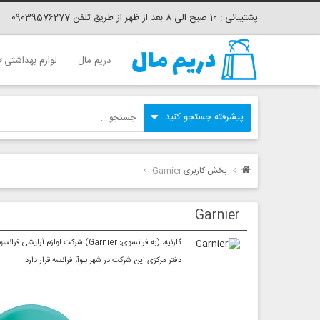
پشتیبانی : 10 صبح الی 8 بعد از ظهر از طریق تلفن 09039576277
دریم مال
لوازم بهداشتی
بخش کاربری
Garnier
Garnier
گارنیه، (به فرانسوی: Garnier) شرکت لوازم آرایشی فرانسوی است، که در سال ۱۹۰۴ توسط آلفرد گارنیه راه‌اندازی شد و از سال ۱۹۷۰ تاکنون متعلق به شرکت اورئال است.
دفتر مرکزی این شرکت در شهر بلوآ، فرانسه قرار دارد.