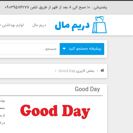
پشتیبانی : 10 صبح الی 8 بعد از ظهر از طریق تلفن 09039576277
دریم مال
لوازم بهداشتی
بخش کاربری
Good Day
Good Day
برند Good Day ( گود دی ) زیرمجموعه ای از شرکت اندونزیایی KAPAL API است که محصولات آن از قهوه اندونزیایی و با طعم قهوه ا
محصو
از سال 2001 در کشور اندونزی ، شرکت گود دی با تمرکز بر روی قهوه های فوری سه در یک در ط
در ا