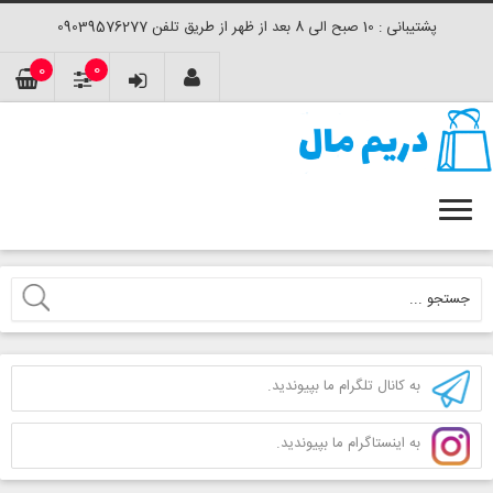
پشتیبانی : 10 صبح الی 8 بعد از ظهر از طریق تلفن 09039576277
0
0
به کانال تلگرام ما بپیوندید.
به اینستاگرام ما بپیوندید.