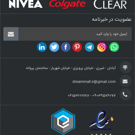
عضویت در خبرنامه
آبادان - امیری - خیابان پرویزی - خیابان شهریار - ساختمان پروانه
dreammall.ir@gmail.com
09039576277 - 06153227712