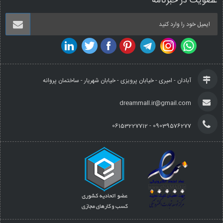
عضویت در خبرنامه
آبادان - امیری - خیابان پرویزی - خیابان شهریار - ساختمان پروانه
dreammall.ir@gmail.com
09039576277 - 06153227712