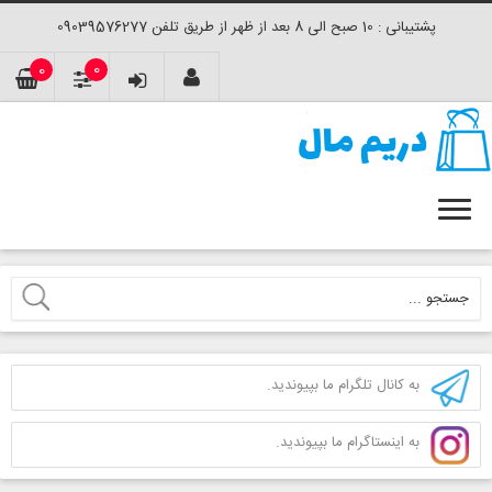
پشتیبانی : 10 صبح الی 8 بعد از ظهر از طریق تلفن 09039576277
0
0
به کانال تلگرام ما بپیوندید.
به اینستاگرام ما بپیوندید.