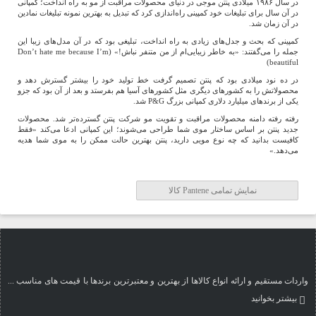
در سال ۱۹۸۶ میلادی پنتن موجی در دنیای محصولات مراقبت از مو به راه انداخت؛ کمپانی
در آن سال برای تبلیغات خود کمپینی راه‌اندازی کرد که تبدیل به بهترین نمونه تبلیغات نمادین
در آن زمان شد.
کمپینی که بحث و جدل‌های زیادی به راه انداخت، تبلیغی بود که در آن مدل‌های زیبا این
جمله را می‌گفتند: «به خاطر زیبایی‌ام از من متنفر نباش!» (Don’t hate me because I’m
beautiful)
در ده نود میلادی بود که پنتن تصمیم گرفت خط تولید خود را بیشتر گسترش دهد و
محصولاتش را به کشورهای دیگری مثل کشورهای آسیا هم بفرستد و بعد از آن بود که جزو
یکی از برندهای میلیارد دلاری کمپانی بزرگ P&G شد.
رفته رفته دامنه محصولات مراقبت و تقویت مو شرکت پنتن گسترده‌تر شد. محصولات
جدید پنتن بر اساس ساختار موی شما طراحی می‌شوند؛ این کمپانی ادعا می‌کند «فقط
کافیست بدانید که چه نوع مویی دارید، پنتن بهترین حالت ممکن را به موی شما هدیه
می‌دهد.»
نمایش تمامی Pantene کالا
واردات مستقیم و ارائه انواع کالاها از بهترین و معتبرترین برندها با قیمت های مناسب ...
بیشتر بخوانید