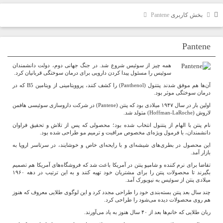
بخش کاربری
Pantene
Pantene
همه چیز از سوئیس شروع شد. در جنگ جهانی دوم، دولت دانشمندان
سوئیس را مسئول پیدا کردن دارویی برای درمان سوختگی قربانیان کرد.
آن‌ها هم موفق شدند پنتنول (Panthenol) را کشف کنند، پروویتامینی از ویتامین B5 که در
درمان سوختگی موثر بود.
اولین بار در سال ۱۹۴۷ میلادی بود که پنتن (Pantene) در شرکت داروسازی سوئیسی هافمن
لاروش (Hoffman-LaRoche) متولد شد.
نام پنتن با الهام از پنتنول انتخاب شده بود؛ محصولی که پس از تلاش و تحقیق فراوان
دانشمندان، با فرمول ویژه‌ای مخصوص مراقبت و ترمیم مو طراحی شده بود.
این محصول در بطری‌های شیشه‌ای و با رایحه‌ای خاص و خوشایند، در سرتاسر اروپا به
بازار ‌آمد.
تقاضا برای نرم کننده و شامپو پنتن در آمریکا باعث شد که فروشگاه‌های آمریکا هم تصمیم
بگیرند تا محصولات پنتن را برای مشتریان خود تهیه کنند و به این ترتیب در دهه ۱۹۶۰
میلادی پنتن از سوئیس به نیویورک آمد.
چند سال بعد پنتن بسته‌بندی خود را طراحی مجدد کرد و این لوگوی طلایی معروف که هنوز
هم روی محصولات دیده می‌شود را طراحی کرد.
ربان طلایی که خانم‌ها بعد از ۴۰ سال هنوز به یاد می‌آورند.