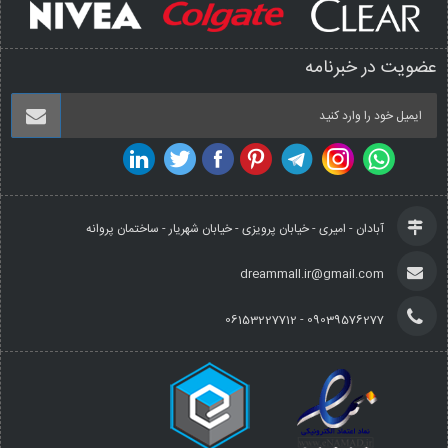
عضویت در خبرنامه
آبادان - امیری - خیابان پرویزی - خیابان شهریار - ساختمان پروانه
dreammall.ir@gmail.com
09039576277 - 06153227712