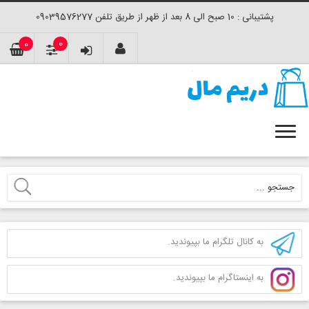
پشتیبانی : 10 صبح الی 8 بعد از ظهر از طریق تلفن 09039576277
0
0
به کانال تلگرام ما بپیوندید.
به اینستاگرام ما بپیوندید.