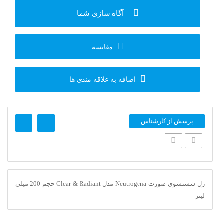
آگاه سازی شما
مقایسه
اضافه به علاقه مندی ها
پرسش از کارشناس
ژل شستشوی صورت Neutrogena مدل Clear & Radiant حجم 200 میلی
لیتر