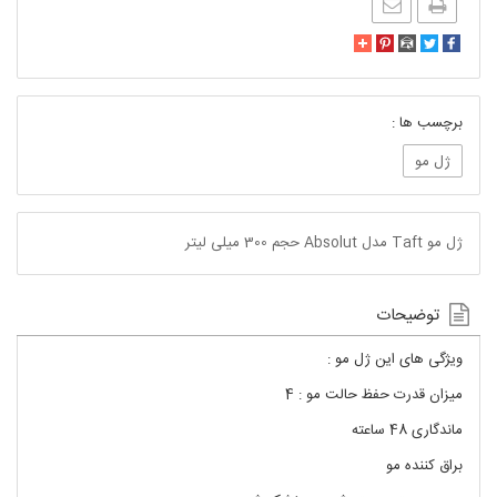
برچسب ها :
ژل مو
ژل مو Taft مدل Absolut حجم 300 میلی لیتر
توضیحات
ویژگی های این ژل مو :
میزان قدرت حفظ حالت مو : 4
ماندگاری 48 ساعته
براق کننده مو