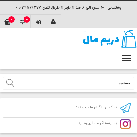
پشتیبانی : 10 صبح الی 8 بعد از ظهر از طریق تلفن 09039576277
0
0
به کانال تلگرام ما بپیوندید.
به اینستاگرام ما بپیوندید.