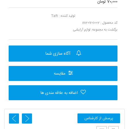
70,000 تومان
تولید کننده :
Taft
کد محصول : m20701002
برگشت به مجموعه:
لوازم آرایشی
آگاه سازی شما
مقایسه
اضافه به علاقه مندی ها
پرسش از کارشناس