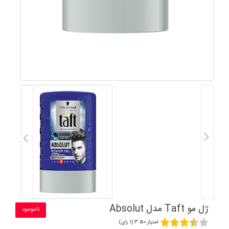
ژل مو Taft مدل Absolut
ناموجود
امتیاز 3.50 (1 رای)