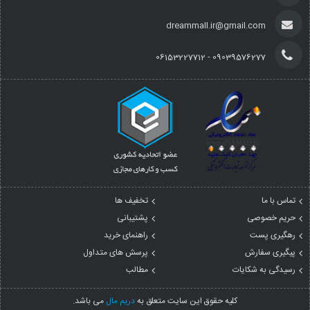
dreammall.ir@gmail.com
09039576277 - 06153227712
تماس با ما
تخفیف ها
حریم خصوصی
پشتیبانی
رهگیری پست
راهنمای خرید
پیگیری سفارش
پرسش های متداول
رسیدگی به شکایات
مطالب
کليه حقوق اين سايت متعلق به
دریم مال
می باشد.