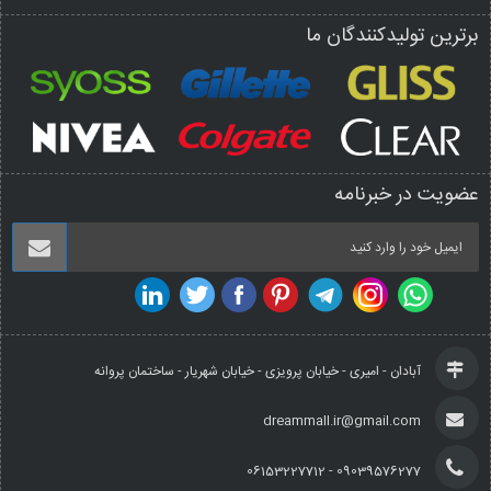
برترین تولیدکنندگان ما
عضویت در خبرنامه
آبادان - امیری - خیابان پرویزی - خیابان شهریار - ساختمان پروانه
dreammall.ir@gmail.com
09039576277 - 06153227712