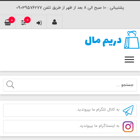
پشتیبانی : 10 صبح الی 8 بعد از ظهر از طریق تلفن 09039576277
0
0
به کانال تلگرام ما بپیوندید.
به اینستاگرام ما بپیوندید.