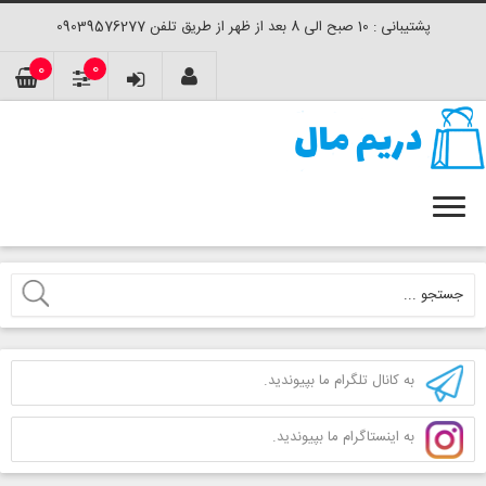
پشتیبانی : 10 صبح الی 8 بعد از ظهر از طریق تلفن 09039576277
0
0
به کانال تلگرام ما بپیوندید.
به اینستاگرام ما بپیوندید.