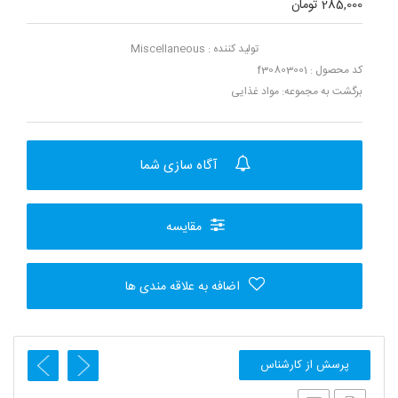
285,000 تومان
تولید کننده :
Miscellaneous
کد محصول : f30803001
برگشت به مجموعه:
مواد غذایی
آگاه سازی شما
مقایسه
اضافه به علاقه مندی ها
پرسش از کارشناس