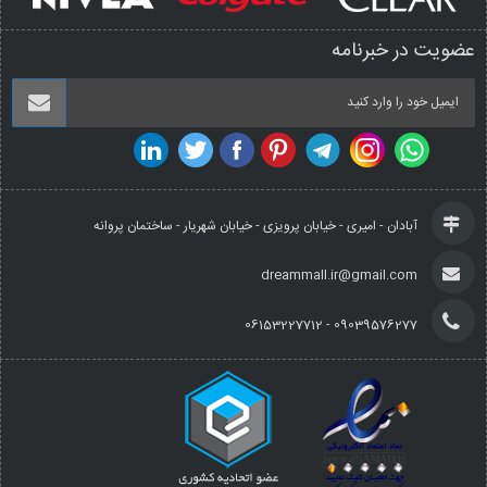
عضویت در خبرنامه
آبادان - امیری - خیابان پرویزی - خیابان شهریار - ساختمان پروانه
dreammall.ir@gmail.com
09039576277 - 06153227712