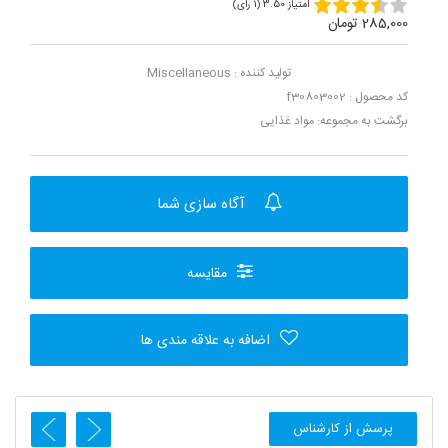
امتیاز 3.50 (1 رای)
285,000 تومان
تولید کننده :
Miscellaneous
کد محصول : f30803002
برگشت به مجموعه:
مواد غذایی
آگاه سازی شما
مقایسه
اضافه به علاقه مندی ها
پرسش از کارشناس