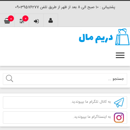
پشتیبانی : 10 صبح الی 8 بعد از ظهر از طریق تلفن 09039576277
0
0
به کانال تلگرام ما بپیوندید.
به اینستاگرام ما بپیوندید.