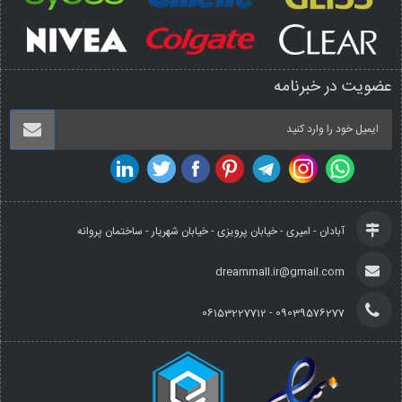
عضویت در خبرنامه
آبادان - امیری - خیابان پرویزی - خیابان شهریار - ساختمان پروانه
dreammall.ir@gmail.com
09039576277 - 06153227712