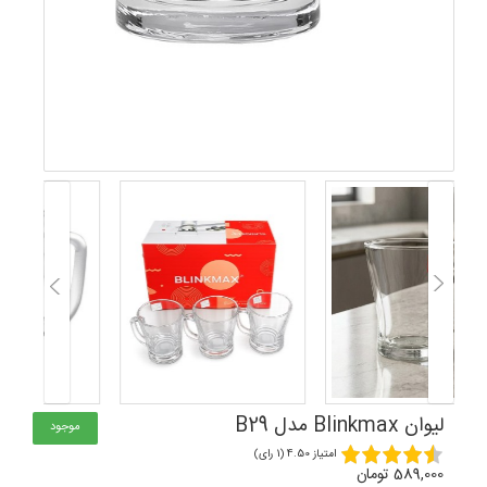
لیوان Blinkmax مدل B29
موجود
امتیاز 4.50 (1 رای)
589,000 تومان