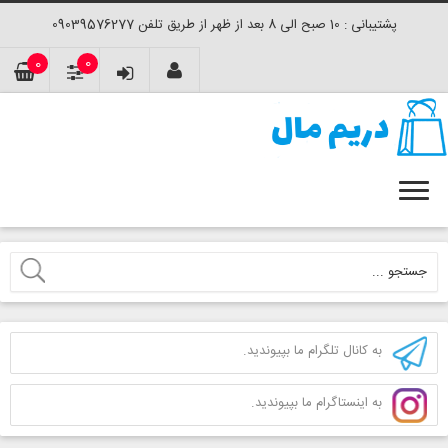
پشتیبانی : 10 صبح الی 8 بعد از ظهر از طریق تلفن 09039576277
0
0
به کانال تلگرام ما بپیوندید.
به اینستاگرام ما بپیوندید.