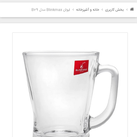
بخش کاربری
خانه و آشپزخانه
لیوان Blinkmax مدل B29