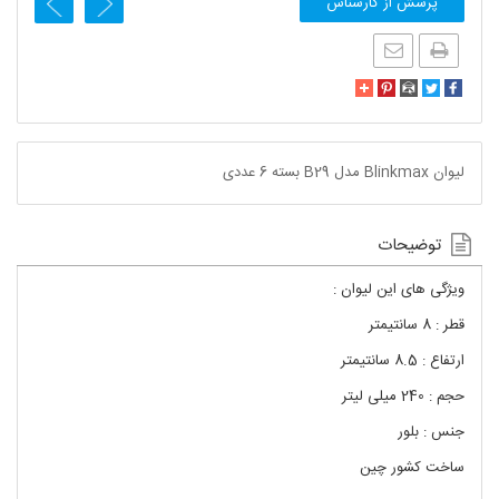
پرسش از کارشناس
لیوان Blinkmax مدل B29 بسته 6 عددی
توضیحات
ویژگی های این لیوان :
قطر : 8 سانتیمتر
ارتفاع : 8.5 سانتیمتر
حجم : 240 میلی لیتر
جنس : بلور
ساخت کشور چین