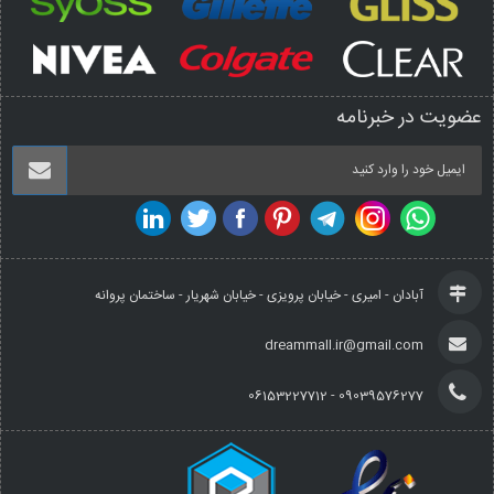
عضویت در خبرنامه
آبادان - امیری - خیابان پرویزی - خیابان شهریار - ساختمان پروانه
dreammall.ir@gmail.com
09039576277 - 06153227712