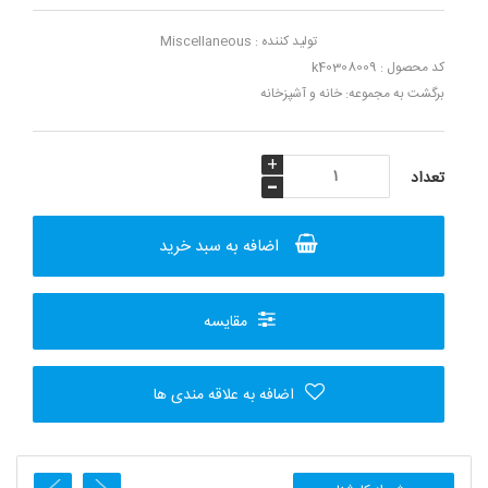
تولید کننده :
Miscellaneous
کد محصول : k40308009
برگشت به مجموعه:
خانه و آشپزخانه
اضافه به سبد خرید
مقایسه
اضافه به علاقه مندی ها