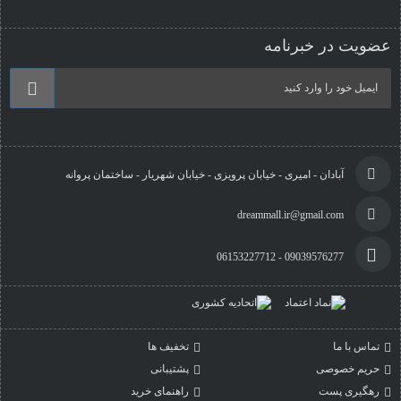
عضویت در خبرنامه
آبادان - امیری - خیابان پرویزی - خیابان شهریار - ساختمان پروانه
dreammall.ir@gmail.com
09039576277 - 06153227712
تماس با ما
تخفیف ها
حریم خصوصی
پشتیبانی
رهگیری پست
راهنمای خرید