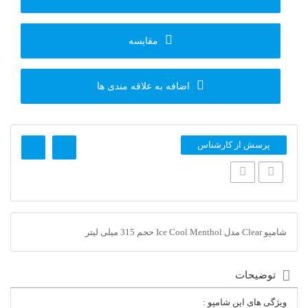
مقایسه
اضافه به علاقه مندی ها
پرسش از کارشناس
شامپو Clear مدل Ice Cool Menthol حجم 315 میلی لیتر
توضیحات
ویژگی های این شامپو :