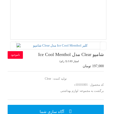
شامپو Clear مدل Ice Cool Menthol
ناموجود
امتیاز 3.83 (3 رای)
197,000 تومان
تولید کننده :
Clear
کد محصول : c10101001
برگشت به مجموعه:
لوازم بهداشتی
آگاه سازی شما