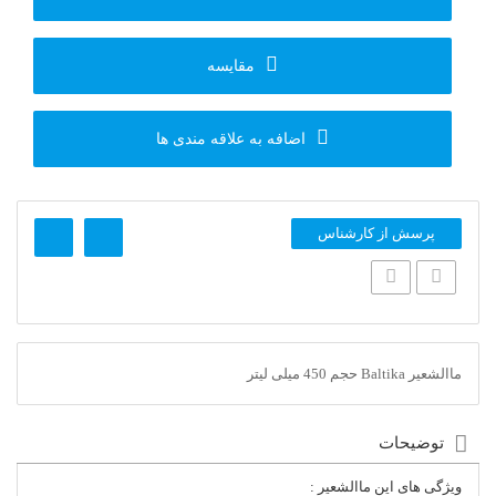
مقایسه
اضافه به علاقه مندی ها
پرسش از کارشناس
ماالشعیر Baltika حجم 450 میلی لیتر
توضیحات
ویژگی های این ماالشعیر :