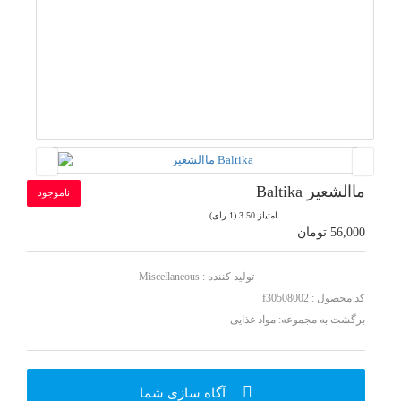
ماالشعیر Baltika
ناموجود
امتیاز 3.50 (1 رای)
56,000 تومان
تولید کننده :
Miscellaneous
کد محصول : f30508002
برگشت به مجموعه:
مواد غذایی
آگاه سازی شما