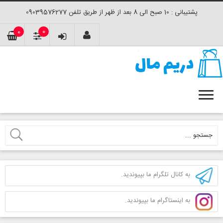
پشتیبانی : 10 صبح الی 8 بعد از ظهر از طریق تلفن 09039576277
0
0
به کانال تلگرام ما بپیوندید.
به اینستاگرام ما بپیوندید.