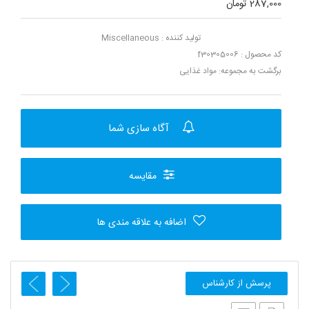
287,000 تومان
تولید کننده :
Miscellaneous
کد محصول : f30305006
برگشت به مجموعه:
مواد غذایی
آگاه سازی شما
مقایسه
اضافه به علاقه مندی ها
پرسش از کارشناس