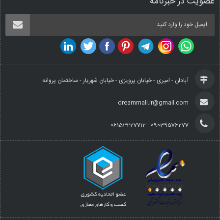
عضویت در خبرنامه
آبادان - امیری - خیابان پرویزی - خیابان شهریار - ساختمان پروانه
dreammall.ir@gmail.com
09039576277 - 06153227712