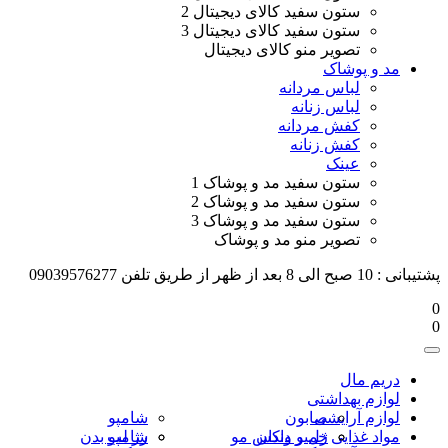
ستون سفید کالای دیجیتال 2
ستون سفید کالای دیجیتال 3
تصویر منو کالای دیجیتال
مد و پوشاک
لباس مردانه
لباس زنانه
کفش مردانه
کفش زنانه
عینک
ستون سفید مد و پوشاک 1
ستون سفید مد و پوشاک 2
ستون سفید مد و پوشاک 3
تصویر منو مد و پوشاک
پشتیبانی : 10 صبح الی 8 بعد از ظهر از طریق تلفن 09039576277
0
0
دریم مال
لوازم بهداشتی
لوازم آرایشی
صابون
شامپو
مواد غذایی
خمیر دندان
ژل و واکس مو
رژ لب
شامپو بدن