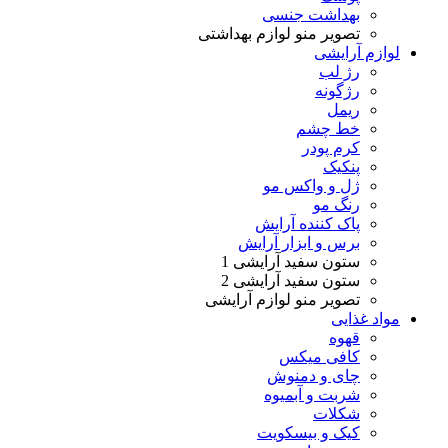
بهداشت جنسی
تصویر منو لوازم بهداشتی
لوازم آرایشی
رژ لب
رژگونه
ریمل
خط چشم
کرم پودر
پنکیک
ژل و واکس مو
رنگ مو
پاک کننده آرایش
برس و ابزار آرایش
ستون سفید آرایشی 1
ستون سفید آرایشی 2
تصویر منو لوازم آرایشی
مواد غذایی
قهوه
کافی میکس
چای و دمنوش
شربت و آبمیوه
شکلات
کیک و بیسکویت