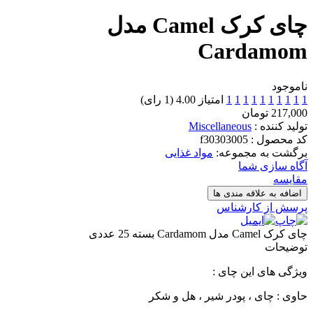
چای کرک Camel مدل
Cardamom
ناموجود
1
1
1
1
1
1
1
1
1
1
امتیاز 4.00 (1 رای)
217,000 تومان
تولید کننده :
Miscellaneous
کد محصول : f30303005
برگشت به مجموعه:
مواد غذایی
آگاه سازی شما
مقایسه
اضافه به علاقه مندی ها
پرسش از کارشناس
چای کرک Camel مدل Cardamom بسته 25 عددی
توضیحات
ویژگی های این چای :
حاوی : چای ، پودر شیر ، هل و شکر