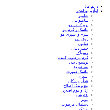
دریم مال
لوازم بهداشتی
شامپو
شامپو بدن
نرم کننده مو
ماسک و کرم مو
سرم و اسپری مو
روغن مو
صابون
خمیر دندان
مسواک
کرم مرطوب کننده
لوسیون بدن
ضد تعریق
ماسک صورت
اسپری
عطر و ادکلن
تیغ و یدک اصلاح
ژل و فوم اصلاح
افترشیو
موبر
دستمال مرطوب
پوشک