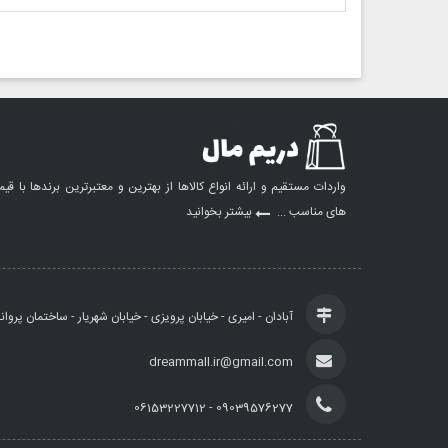
واردات مستقیم و ارائه انواع کالاها از بهترین و معتبرترین برندها با قی
های مناسب ...
بیشتر بخوانید
آبادان - امیری - خیابان پرویزی - خیابان شهریار - ساختمان پروان
dreammall.ir@gmail.com
09039576277 - 06153227712