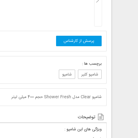
پرسش از کارشناس
برچسب ها :
شامپو کلیر
شامپو
شامپو Clear مدل Shower Fresh حجم 400 میلی لیتر
توضیحات
ویژگی های این شامپو :