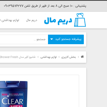
پشتیبانی : 10 صبح الی 8 بعد از ظهر از طریق تلفن 09039576277
دریم مال
لوازم بهداشتی
بخش کاربری
لوازم بهداشتی
شامپو کلیر مدل Shower Fresh حجم 400 میلی لیتر