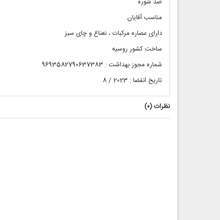
ضد شوره
مناسب آقایان
دارای عصاره مرکبات ، نعناع و چای سبز
ساخت کشور روسیه
شماره مجوز بهداشت : 9693582790637383
تاریخ انقضا : 2023 / 8
نظرات (
0
)