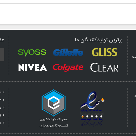
برترین تولیدکنندگان ما
عض
مت
ت
ه
ح
ر
پ
ر