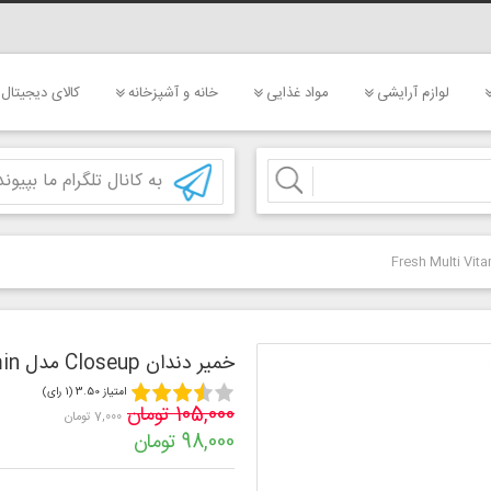
لوازم آرایشی
مواد غذایی
خانه و آشپزخانه
کالای دیجیتال
به کانال تلگرام ما بپیوند
خمیر دندان Closeup مدل Fresh Multi Vitamin
امتیاز 3.50 (1 رای)
105,000 تومان
7,000 تومان
98,000 تومان