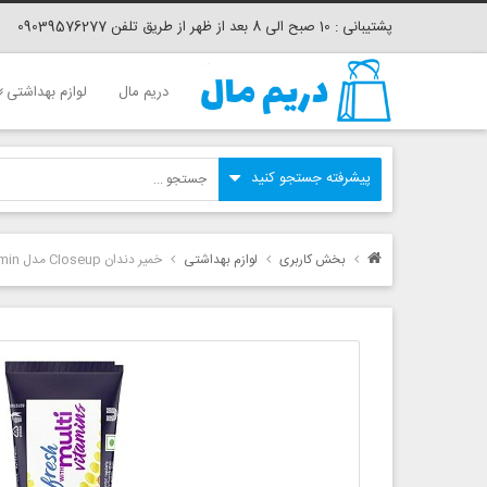
پشتیبانی : 10 صبح الی 8 بعد از ظهر از طریق تلفن 09039576277
دریم مال
لوازم بهداشتی
بخش کاربری
لوازم بهداشتی
خمیر دندان Closeup مدل Fresh Multi Vitamin