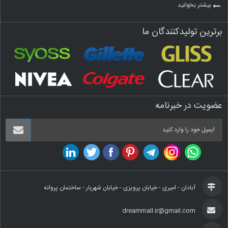
بیشتر بخوانید
برترین تولیدکنندگان ما
عضویت در خبرنامه
آبادان - امیری - خیابان پرویزی - خیابان شهریار - ساختمان پروانه
dreammall.ir@gmail.com