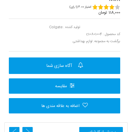
امتیاز 4.00 (1 رای)
118,000 تومان
تولید کننده :
Colgate
کد محصول : c10801004
برگشت به مجموعه:
لوازم بهداشتی
آگاه سازی شما
مقایسه
اضافه به علاقه مندی ها
پرسش از کارشناس