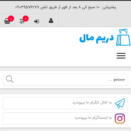
پشتیبانی : 10 صبح الی 8 بعد از ظهر از طریق تلفن 09039576277
0
0
به کانال تلگرام ما بپیوندید.
به اینستاگرام ما بپیوندید.