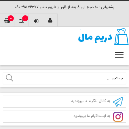
پشتیبانی : 10 صبح الی 8 بعد از ظهر از طریق تلفن 09039576277
0
0
به کانال تلگرام ما بپیوندید.
به اینستاگرام ما بپیوندید.