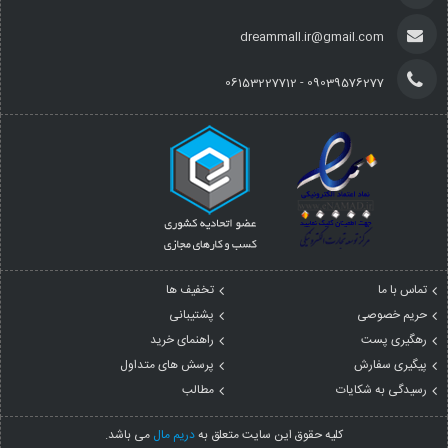
dreammall.ir@gmail.com
09039576277 - 06153227712
تماس با ما
تخفیف ها
حریم خصوصی
پشتیبانی
رهگیری پست
راهنمای خرید
پیگیری سفارش
پرسش های متداول
رسیدگی به شکایات
مطالب
کليه حقوق اين سايت متعلق به
دریم مال
می باشد.