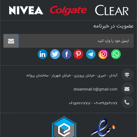
عضویت در خبرنامه
آبادان - امیری - خیابان پرویزی - خیابان شهریار - ساختمان پروانه
dreammall.ir@gmail.com
09039576277 - 06153227712