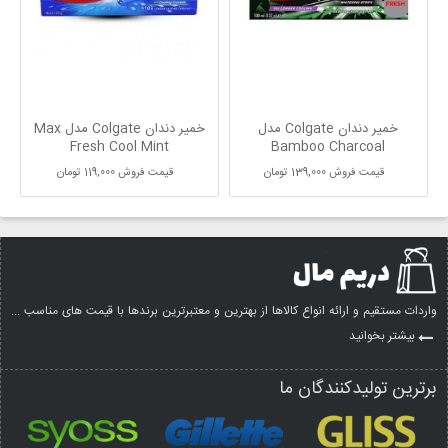
A
خمیر دندان Colgate مدل
خمیر دندان Colgate مدل Max
Fresh Cool Mint
Bamboo Charcoal
قیمت فروش
139,000 تومان
قیمت فروش
119,000 تومان
واردات مستقیم و ارائه انواع کالاها از بهترین و معتبرترین برندها با قیمت های مناسب ...
بیشتر بخوانید
برترین تولیدکنندگان ما