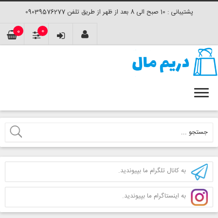
پشتیبانی : 10 صبح الی 8 بعد از ظهر از طریق تلفن 09039576277
0
0
به کانال تلگرام ما بپیوندید.
به اینستاگرام ما بپیوندید.