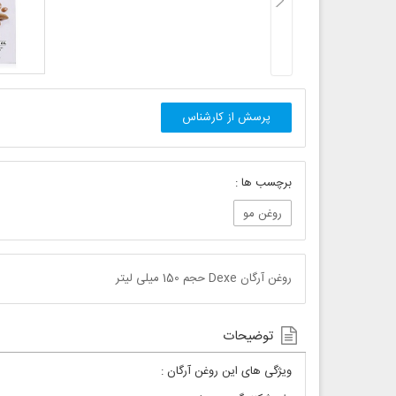
پرسش از کارشناس
برچسب ها :
روغن مو
روغن آرگان Dexe حجم 150 میلی لیتر
توضیحات
ویژگی های این روغن آرگان :