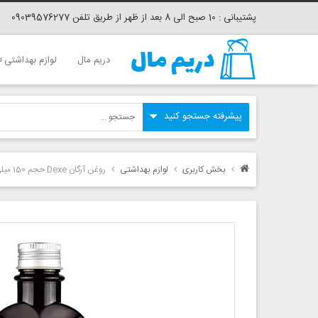
پشتیبانی : 10 صبح الی 8 بعد از ظهر از طریق تلفن 09039576277
دریم مال
لوازم بهداشتی
بخش کاربری
لوازم بهداشتی
روغن آرگان Dexe حجم 150 میلی لیتر