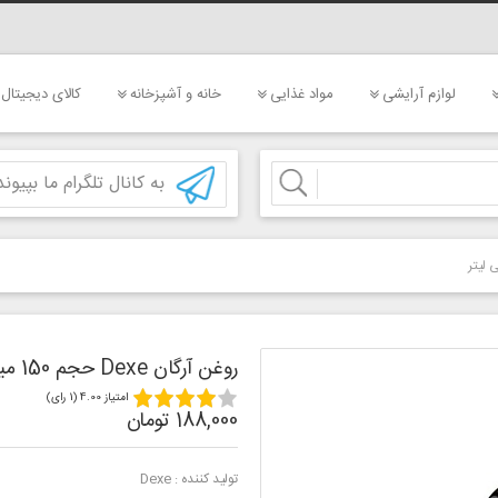
لوازم آرایشی
مواد غذایی
خانه و آشپزخانه
کالای دیجیتال
به کانال تلگرام ما بپیوند
روغن آرگان Dexe حجم 150 میلی لیتر
امتیاز 4.00 (1 رای)
188,000 تومان
تولید کننده :
Dexe