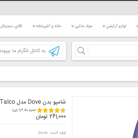
لوازم آرایشی
مواد غذایی
خانه و آشپزخانه
کالای دیجیتال
به کانال تلگرام ما بپیوند
شامپو بدن Dove مدل Talco
امتیاز 4.50 (1 رای)
261,000 تومان
تولید کننده :
Dove