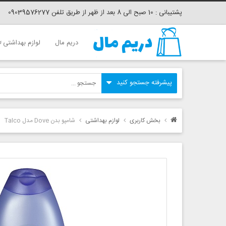
پشتیبانی : 10 صبح الی 8 بعد از ظهر از طریق تلفن 09039576277
دریم مال
لوازم بهداشتی
بخش کاربری
لوازم بهداشتی
شامپو بدن Dove مدل Talco