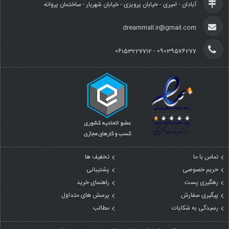
آبادان - امیری - خیابان پرویزی - خیابان شهریار - ساختمان پروانه
dreammall.ir@gmail.com
09039576277 - 06153227712
تماس با ما
تخفیف ها
حریم خصوصی
پشتیبانی
رهگیری پست
راهنمای خرید
پیگیری سفارش
پرسش های متداول
رسیدگی به شکایات
مطالب