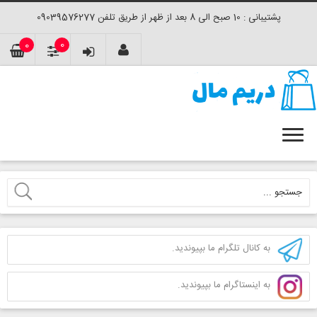
پشتیبانی : 10 صبح الی 8 بعد از ظهر از طریق تلفن 09039576277
0
0
به کانال تلگرام ما بپیوندید.
به اینستاگرام ما بپیوندید.