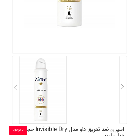
اسپری ضد تعریق داو مدل Invisible Dry حجم 250
ناموجود
میلی لیتر