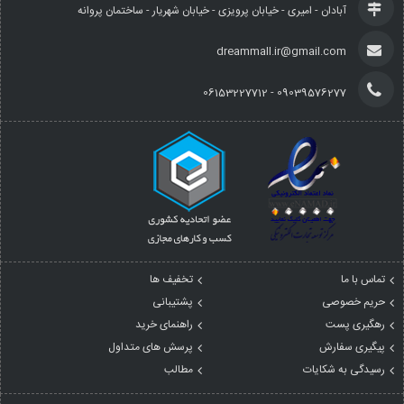
آبادان - امیری - خیابان پرویزی - خیابان شهریار - ساختمان پروانه
dreammall.ir@gmail.com
09039576277 - 06153227712
تماس با ما
تخفیف ها
حریم خصوصی
پشتیبانی
رهگیری پست
راهنمای خرید
پیگیری سفارش
پرسش های متداول
رسیدگی به شکایات
مطالب