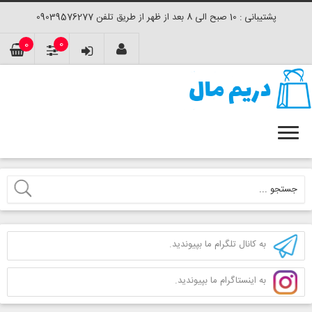
پشتیبانی : 10 صبح الی 8 بعد از ظهر از طریق تلفن 09039576277
0
0
به کانال تلگرام ما بپیوندید.
به اینستاگرام ما بپیوندید.