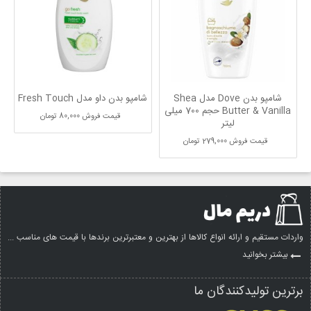
&
شامپو بدن Dove مدل Shea
شامپو بدن داو مدل Fresh Touch
Butter & Vanilla حجم 700 میلی
قیمت فروش
80,000 تومان
لیتر
قیمت فروش
279,000 تومان
واردات مستقیم و ارائه انواع کالاها از بهترین و معتبرترین برندها با قیمت های مناسب ...
بیشتر بخوانید
برترین تولیدکنندگان ما