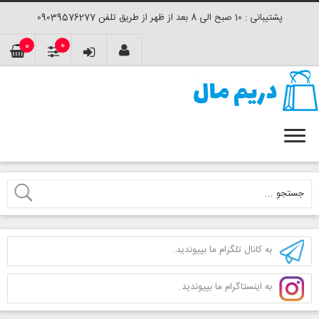
پشتیبانی : 10 صبح الی 8 بعد از ظهر از طریق تلفن 09039576277
0
0
به کانال تلگرام ما بپیوندید.
به اینستاگرام ما بپیوندید.