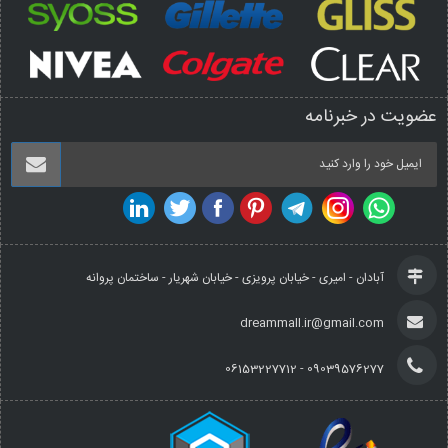
عضویت در خبرنامه
آبادان - امیری - خیابان پرویزی - خیابان شهریار - ساختمان پروانه
dreammall.ir@gmail.com
09039576277 - 06153227712