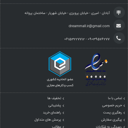
آبادان - امیری - خیابان پرویزی - خیابان شهریار - ساختمان پروانه
dreammall.ir@gmail.com
09039576277 - 06153227712
تماس با ما
تخفیف ها
حریم خصوصی
پشتیبانی
رهگیری پست
راهنمای خرید
پیگیری سفارش
پرسش های متداول
رسیدگی به شکایات
مطالب