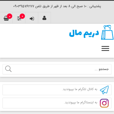
پشتیبانی : 10 صبح الی 8 بعد از ظهر از طریق تلفن 09039576277
0
0
به کانال تلگرام ما بپیوندید.
به اینستاگرام ما بپیوندید.