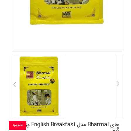
چای Bharmal مدل English Breakfast وزن 250
ناموجود
گرم