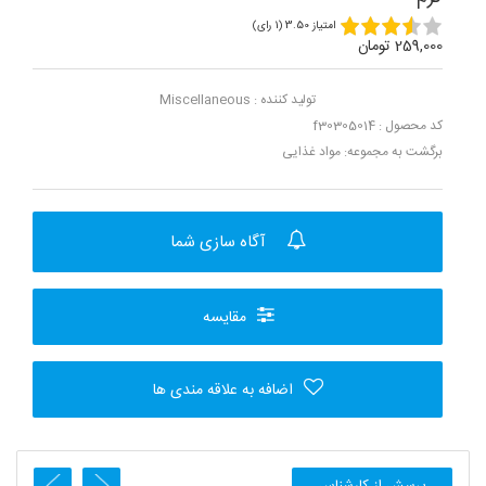
امتیاز 3.50 (1 رای)
259,000 تومان
تولید کننده :
Miscellaneous
کد محصول : f30305014
برگشت به مجموعه:
مواد غذایی
آگاه سازی شما
مقایسه
اضافه به علاقه مندی ها
پرسش از کارشناس