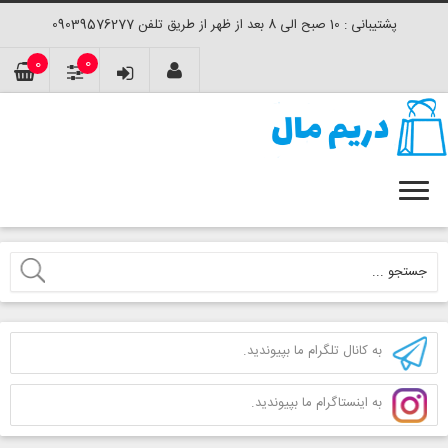
پشتیبانی : 10 صبح الی 8 بعد از ظهر از طریق تلفن 09039576277
0
0
به کانال تلگرام ما بپیوندید.
به اینستاگرام ما بپیوندید.