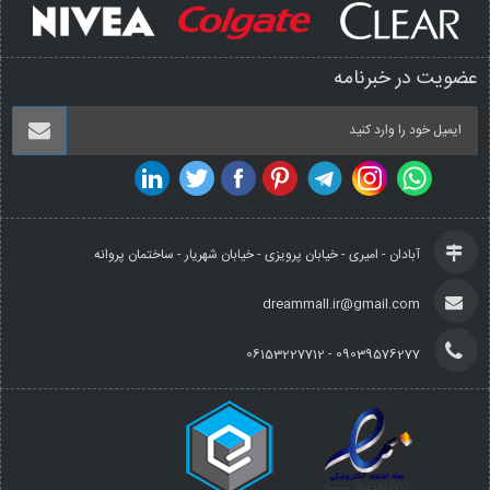
عضویت در خبرنامه
آبادان - امیری - خیابان پرویزی - خیابان شهریار - ساختمان پروانه
dreammall.ir@gmail.com
09039576277 - 06153227712