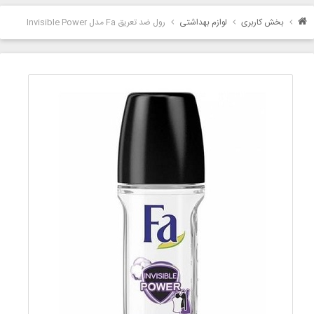
بخش کاربری
لوازم بهداشتی
رول ضد تعریق Fa مدل Invisible Power