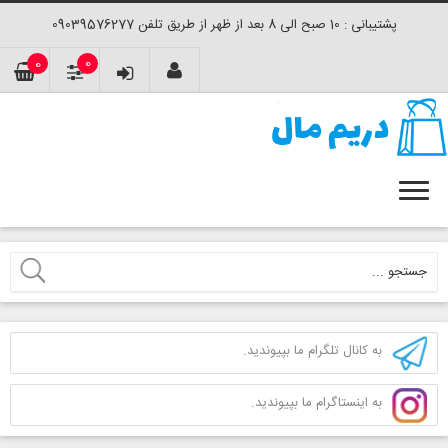
پشتیبانی : 10 صبح الی 8 بعد از ظهر از طریق تلفن 09039576277
0
0
به کانال تلگرام ما بپیوندید.
به اینستاگرام ما بپیوندید.