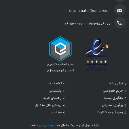
dreammall.ir@gmail.com
09039576277 - 06153227712
تماس با ما
تخفیف ها
حریم خصوصی
پشتیبانی
رهگیری پست
راهنمای خرید
پیگیری سفارش
پرسش های متداول
رسیدگی به شکایات
مطالب
کليه حقوق اين سايت متعلق به
دریم مال
می باشد.