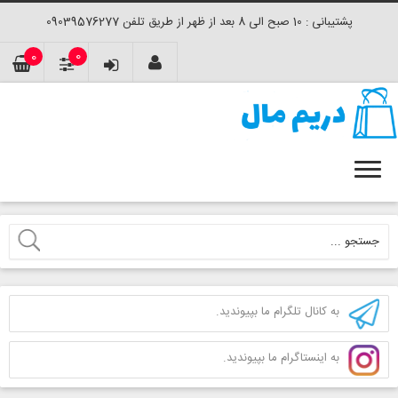
پشتیبانی : 10 صبح الی 8 بعد از ظهر از طریق تلفن 09039576277
0
0
به کانال تلگرام ما بپیوندید.
به اینستاگرام ما بپیوندید.