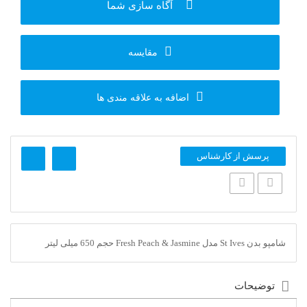
آگاه سازی شما
مقایسه
اضافه به علاقه مندی ها
پرسش از کارشناس
شامپو بدن St Ives مدل Fresh Peach & Jasmine حجم 650 میلی لیتر
توضیحات