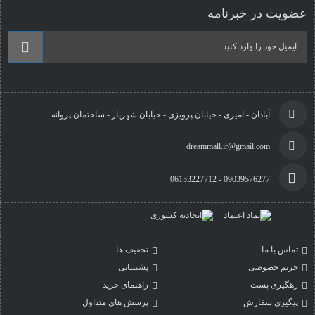
عضویت در خبرنامه
آبادان - امیری - خیابان پرویزی - خیابان شهریار - ساختمان پروانه
dreammall.ir@gmail.com
09039576277 - 06153227712
تماس با ما
تخفیف ها
حریم خصوصی
پشتیبانی
رهگیری پست
راهنمای خرید
پیگیری سفارش
پرسش های متداول