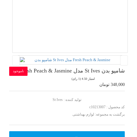
شامپو بدن St Ives مدل Fresh Peach & Jasmine
ناموجود
امتیاز 4.50 (1 رای)
348,000 تومان
تولید کننده :
St Ives
کد محصول : c10213007
برگشت به مجموعه:
لوازم بهداشتی