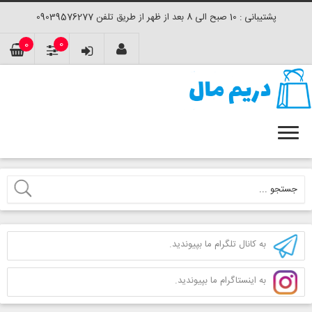
پشتیبانی : 10 صبح الی 8 بعد از ظهر از طریق تلفن 09039576277
0
0
به کانال تلگرام ما بپیوندید.
به اینستاگرام ما بپیوندید.