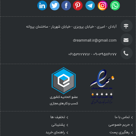
آبادان - امیری - خیابان پرویزی - خیابان شهریار - ساختمان پروانه
dreammall.ir@gmail.com
09039576277 - 06153227712
تماس با ما
تخفیف ها
حریم خصوصی
پشتیبانی
رهگیری پست
راهنمای خرید