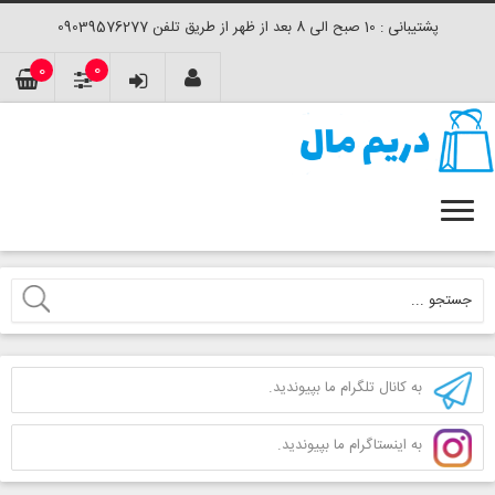
پشتیبانی : 10 صبح الی 8 بعد از ظهر از طریق تلفن 09039576277
0
0
به کانال تلگرام ما بپیوندید.
به اینستاگرام ما بپیوندید.