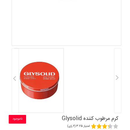
کرم مرطوب کننده Glysolid
ناموجود
امتیاز 3.25 (2 رای)