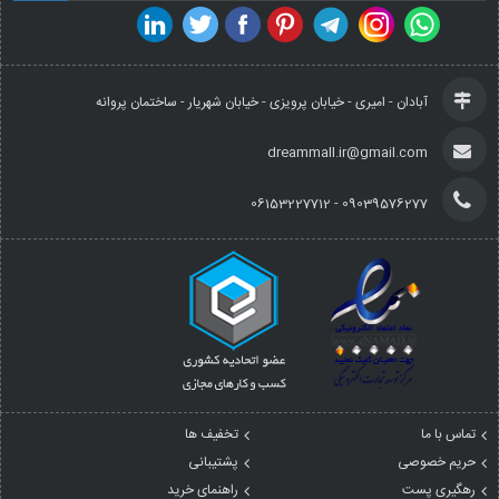
آبادان - امیری - خیابان پرویزی - خیابان شهریار - ساختمان پروانه
dreammall.ir@gmail.com
09039576277 - 06153227712
تماس با ما
تخفیف ها
حریم خصوصی
پشتیبانی
رهگیری پست
راهنمای خرید