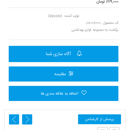
229,000 تومان
تولید کننده :
Glysolid
کد محصول : c11007001
برگشت به مجموعه:
لوازم بهداشتی
آگاه سازی شما
مقایسه
اضافه به علاقه مندی ها
پرسش از کارشناس