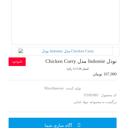
نودل Indomie مدل Chicken Curry
ناموجود
امتیاز 3.50 (1 رای)
167,000 تومان
تولید کننده :
Miscellaneous
کد محصول : f31003001
برگشت به مجموعه:
مواد غذایی
آگاه سازی شما