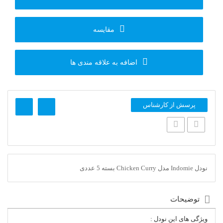
مقایسه
اضافه به علاقه مندی ها
پرسش از کارشناس
نودل Indomie مدل Chicken Curry بسته 5 عددی
توضیحات
ویژگی های این نودل :