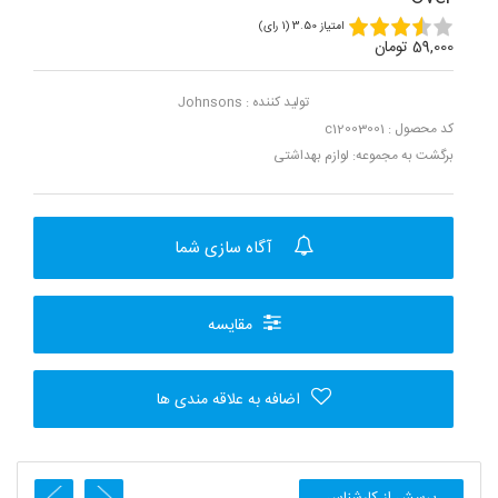
امتیاز 3.50 (1 رای)
59,000 تومان
تولید کننده :
Johnsons
کد محصول : c12003001
برگشت به مجموعه:
لوازم بهداشتی
آگاه سازی شما
مقایسه
اضافه به علاقه مندی ها
پرسش از کارشناس