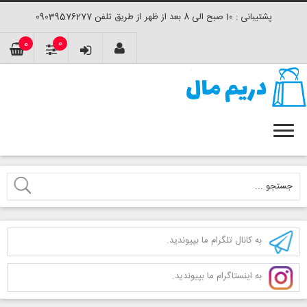
پشتیبانی : 10 صبح الی 8 بعد از ظهر از طریق تلفن 09039576277
0
0
به کانال تلگرام ما بپیوندید.
به اینستاگرام ما بپیوندید.