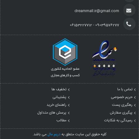
dreammall.ir@gmail.com
09039576277 - 06153227712
تماس با ما
تخفیف ها
حریم خصوصی
پشتیبانی
رهگیری پست
راهنمای خرید
پیگیری سفارش
پرسش های متداول
رسیدگی به شکایات
مطالب
کليه حقوق اين سايت متعلق به
دریم مال
می باشد.