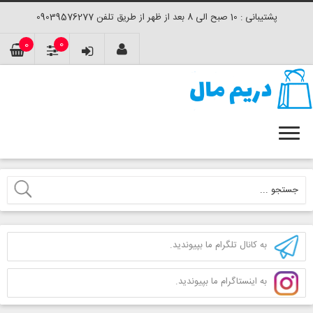
پشتیبانی : 10 صبح الی 8 بعد از ظهر از طریق تلفن 09039576277
0
0
به کانال تلگرام ما بپیوندید.
به اینستاگرام ما بپیوندید.