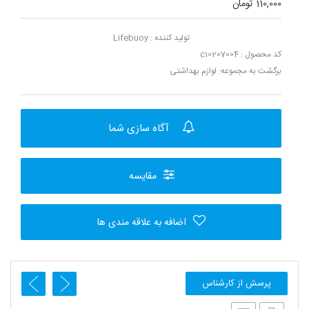
110,000 تومان
تولید کننده :
Lifebuoy
کد محصول : c10207004
برگشت به مجموعه:
لوازم بهداشتی
آگاه سازی شما
مقایسه
اضافه به علاقه مندی ها
پرسش از کارشناس