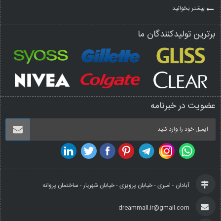
بیشتر بخوانید
برترین تولیدکنندگان ما
عضویت در خبرنامه
آبادان - امیری - خیابان پرویزی - خیابان شهریار - ساختمان پروانه
dreammall.ir@gmail.com