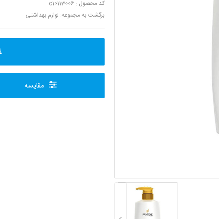
کد محصول : c10113006
برگشت به مجموعه:
لوازم بهداشتی
مقایسه