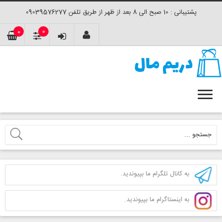
پشتیبانی : 10 صبح الی 8 بعد از ظهر از طریق تلفن 09039576277
0
0
به کانال تلگرام ما بپیوندید.
به اینستاگرام ما بپیوندید.