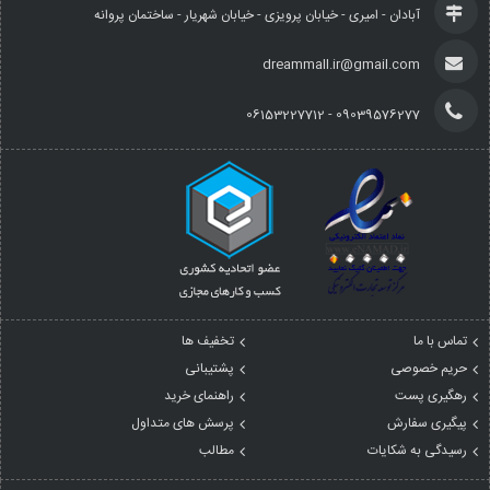
آبادان - امیری - خیابان پرویزی - خیابان شهریار - ساختمان پروانه
dreammall.ir@gmail.com
09039576277 - 06153227712
تماس با ما
تخفیف ها
حریم خصوصی
پشتیبانی
رهگیری پست
راهنمای خرید
پیگیری سفارش
پرسش های متداول
رسیدگی به شکایات
مطالب